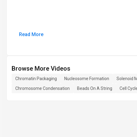
Read More
Browse More Videos
Chromatin Packaging
Nucleosome Formation
Solenoid 
Chromosome Condensation
Beads On A String
Cell Cyc