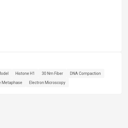
Model
Histone H1
30 Nm Fiber
DNA Compaction
le Metaphase
Electron Microscopy