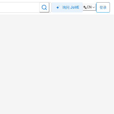
CN
登录
询问 JoVE