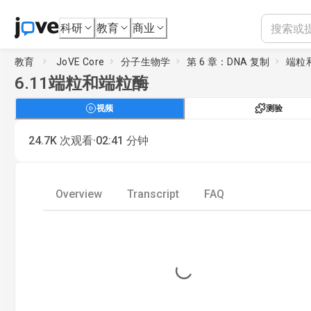
科研
教育
商业
教育
JoVE Core
分子生物学
第 6 章：DNA 复制
端粒
6.11
端粒和端粒酶
视频
测验
·
24.7K
次观看
02:41
分钟
Overview
Transcript
FAQ
Loading...