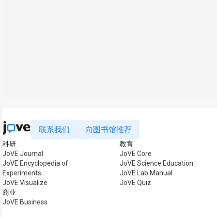
联系我们
向图书馆推荐
科研
教育
JoVE Journal
JoVE Core
JoVE Encyclopedia of
JoVE Science Education
Experiments
JoVE Lab Manual
JoVE Visualize
JoVE Quiz
商业
JoVE Business