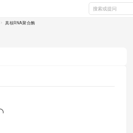
真核RNA聚合酶
...