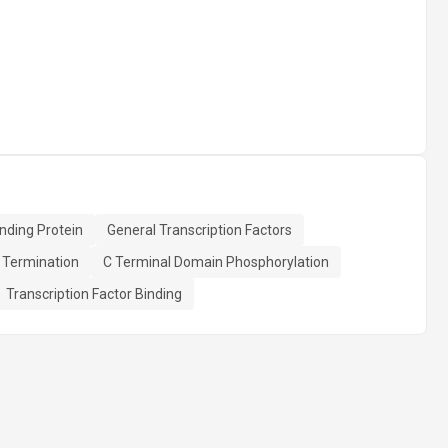
nding Protein
General Transcription Factors
 Termination
C Terminal Domain Phosphorylation
Transcription Factor Binding