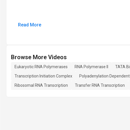
Read More
Browse More Videos
Eukaryotic RNA Polymerases
RNA Polymerase II
TATA Bi
Transcription Initiation Complex
Polyadenylation Dependent
Ribosomal RNA Transcription
Transfer RNA Transcription