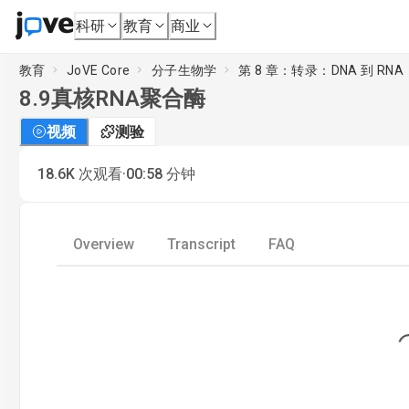
科研
教育
商业
教育
JoVE Core
分子生物学
第 8 章：转录：DNA 到 RNA
8.9
真核RNA聚合酶
视频
测验
·
18.6K
次观看
00:58
分钟
Overview
Transcript
FAQ
Loading