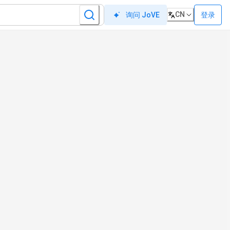
CN
登录
询问 JoVE