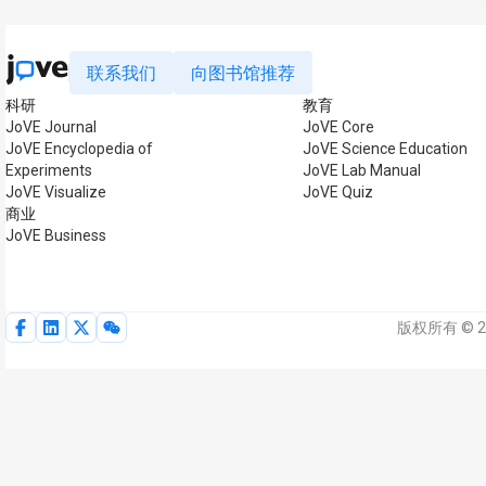
联系我们
向图书馆推荐
科研
教育
JoVE Journal
JoVE Core
JoVE Encyclopedia of
JoVE Science Education
Experiments
JoVE Lab Manual
JoVE Visualize
JoVE Quiz
商业
JoVE Business
版权所有 © 2