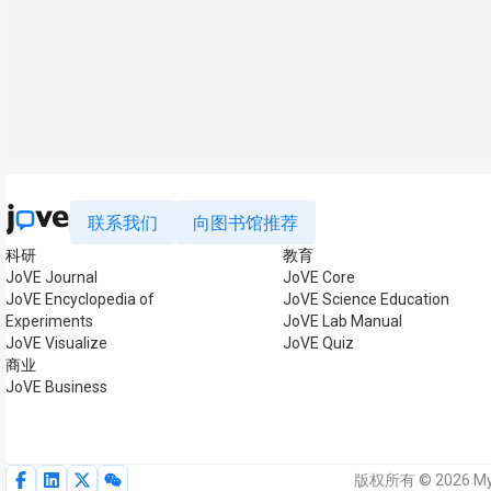
联系我们
向图书馆推荐
科研
教育
JoVE Journal
JoVE Core
JoVE Encyclopedia of
JoVE Science Education
Experiments
JoVE Lab Manual
JoVE Visualize
JoVE Quiz
商业
JoVE Business
版权所有 © 2026 M