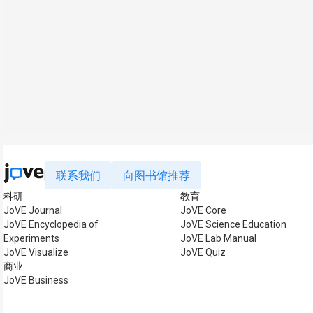
联系我们
向图书馆推荐
科研
教育
JoVE Journal
JoVE Core
JoVE Encyclopedia of
JoVE Science Education
Experiments
JoVE Lab Manual
JoVE Visualize
JoVE Quiz
商业
JoVE Business