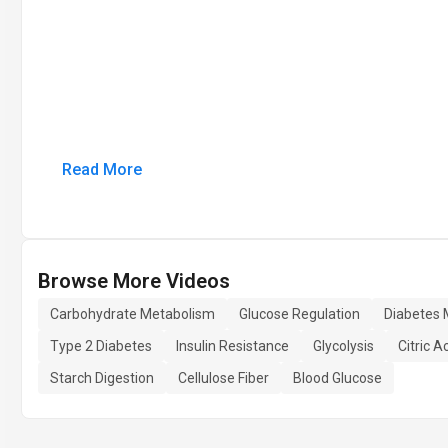
Read More
Browse More Videos
Carbohydrate Metabolism
Glucose Regulation
Diabetes M
Type 2 Diabetes
Insulin Resistance
Glycolysis
Citric A
Starch Digestion
Cellulose Fiber
Blood Glucose