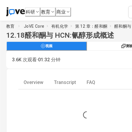
科研
教育
商业
教育
JoVE Core
有机化学
第 12 章：醛和酮
醛和酮与 
12.18
醛和酮与 HCN:氰醇形成概述
视频
测
·
3.6K
次观看
01:32
分钟
Overview
Transcript
FAQ
Loading...