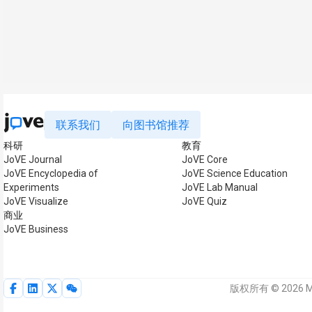
联系我们
向图书馆推荐
科研
教育
JoVE Journal
JoVE Core
JoVE Encyclopedia of
JoVE Science Education
Experiments
JoVE Lab Manual
JoVE Visualize
JoVE Quiz
商业
JoVE Business
版权所有 © 2026 