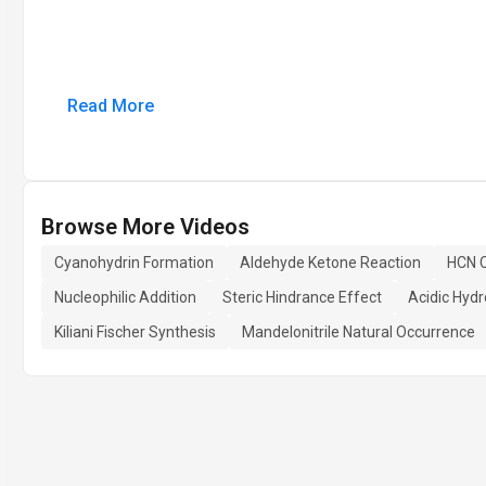
Read More
Browse More Videos
Cyanohydrin Formation
Aldehyde Ketone Reaction
HCN C
Nucleophilic Addition
Steric Hindrance Effect
Acidic Hydr
Kiliani Fischer Synthesis
Mandelonitrile Natural Occurrence