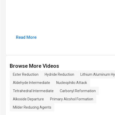
Read More
Browse More Videos
Ester Reduction
Hydride Reduction
Lithium Aluminum Hy
Aldehyde Intermediate
Nucleophilic Attack
Tetrahedral Intermediate
Carbonyl Reformation
Alkoxide Departure
Primary Alcohol Formation
Milder Reducing Agents