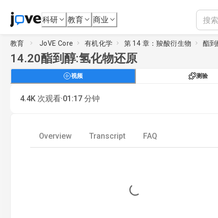
科研
教育
商业
教育
JoVE Core
有机化学
第 14 章：羧酸衍生物
酯到
14.20
酯到醇:氢化物还原
视频
测验
·
4.4K
次观看
01:17
分钟
Overview
Transcript
FAQ
Loading...