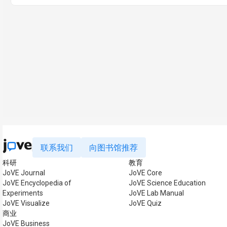
联系我们
向图书馆推荐
科研
教育
JoVE Journal
JoVE Core
JoVE Encyclopedia of
JoVE Science Education
Experiments
JoVE Lab Manual
JoVE Visualize
JoVE Quiz
商业
JoVE Business