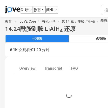
科研
教育
商业
酰胺到
教育
JoVE Core
有机化学
第 14 章：羧酸衍生物
14.24
酰胺到胺:LiAlH
还原
4
视频
测验
·
6.1K
次观看
01:20
分钟
Overview
Transcript
FAQ
Loading...