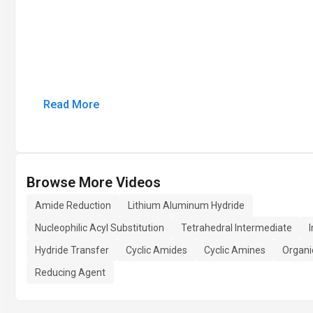
Read More
Browse More Videos
Amide Reduction
Lithium Aluminum Hydride
Nucleophilic Acyl Substitution
Tetrahedral Intermediate
Hydride Transfer
Cyclic Amides
Cyclic Amines
Organi
Reducing Agent