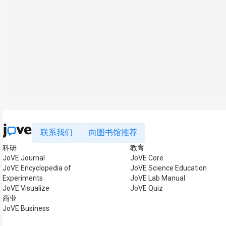
联系我们
向图书馆推荐
科研
教育
JoVE Journal
JoVE Core
JoVE Encyclopedia of
JoVE Science Education
Experiments
JoVE Lab Manual
JoVE Visualize
JoVE Quiz
商业
JoVE Business