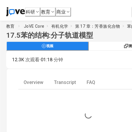
科研
教育
商业
教育
JoVE Core
有机化学
第 17 章：芳香族化合物
苯
17.5
苯的结构:分子轨道模型
视频
测
·
12.3K
次观看
01:18
分钟
Overview
Transcript
FAQ
Loading...