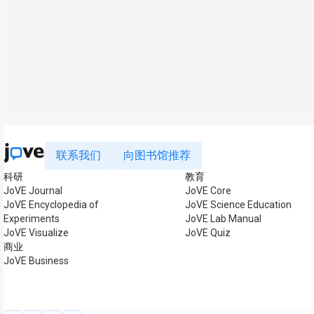
联系我们
向图书馆推荐
科研
教育
JoVE Journal
JoVE Core
JoVE Encyclopedia of
JoVE Science Education
Experiments
JoVE Lab Manual
JoVE Visualize
JoVE Quiz
商业
JoVE Business