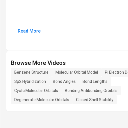
Read More
Browse More Videos
Benzene Structure
Molecular Orbital Model
Pi Electron D
Sp2 Hybridization
Bond Angles
Bond Lengths
Cyclic Molecular Orbitals
Bonding Antibonding Orbitals
Degenerate Molecular Orbitals
Closed Shell Stability