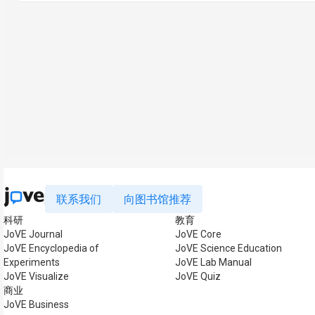
联系我们
向图书馆推荐
科研
教育
JoVE Journal
JoVE Core
JoVE Encyclopedia of
JoVE Science Education
Experiments
JoVE Lab Manual
JoVE Visualize
JoVE Quiz
商业
JoVE Business