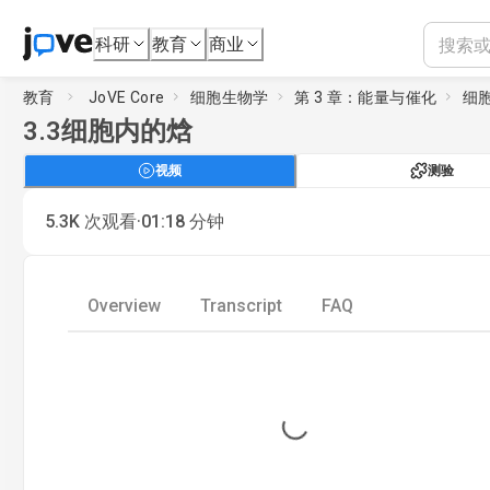
科研
教育
商业
教育
JoVE Core
细胞生物学
第 3 章：能量与催化
细
3.3
细胞内的焓
视频
测验
·
5.3K
次观看
01:18
分钟
Overview
Transcript
FAQ
Loading...