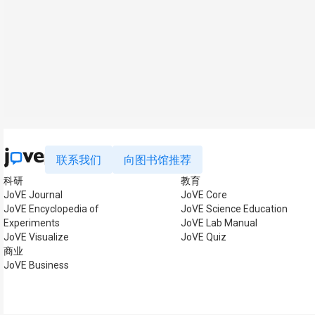
联系我们
向图书馆推荐
科研
教育
JoVE Journal
JoVE Core
JoVE Encyclopedia of
JoVE Science Education
Experiments
JoVE Lab Manual
JoVE Visualize
JoVE Quiz
商业
JoVE Business