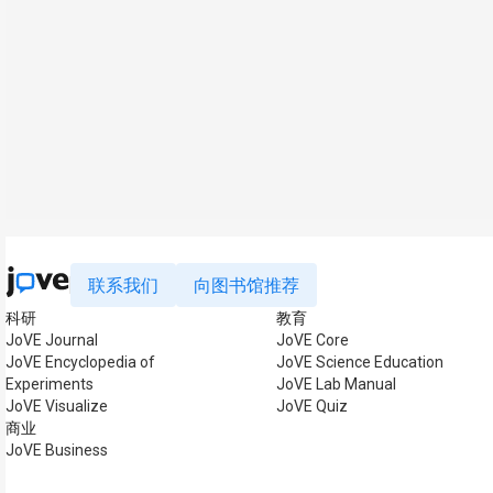
联系我们
向图书馆推荐
科研
教育
JoVE Journal
JoVE Core
JoVE Encyclopedia of
JoVE Science Education
Experiments
JoVE Lab Manual
JoVE Visualize
JoVE Quiz
商业
JoVE Business