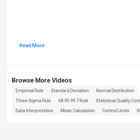
Read More
Browse More Videos
Empirical Rule
Standard Deviation
Normal Distribution
Three Sigma Rule
68 95 99 7 Rule
Statistical Quality Con
Data Interpretation
Mean Calculation
Control Limits
N