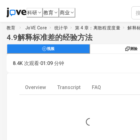
科研
教育
商业
教育
JoVE Core
统计学
第 4 章：离散程度度量
解释
4.9
解释标准差的经验方法
视频
测验
·
8.4K
次观看
01:09
分钟
Overview
Transcript
FAQ
Loading...