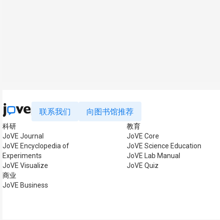
联系我们
向图书馆推荐
科研
教育
JoVE Journal
JoVE Core
JoVE Encyclopedia of
JoVE Science Education
Experiments
JoVE Lab Manual
JoVE Visualize
JoVE Quiz
商业
JoVE Business