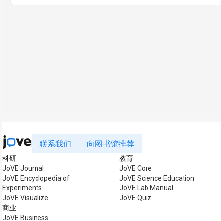
联系我们
向图书馆推荐
科研
教育
JoVE Journal
JoVE Core
JoVE Encyclopedia of
JoVE Science Education
Experiments
JoVE Lab Manual
JoVE Visualize
JoVE Quiz
商业
JoVE Business