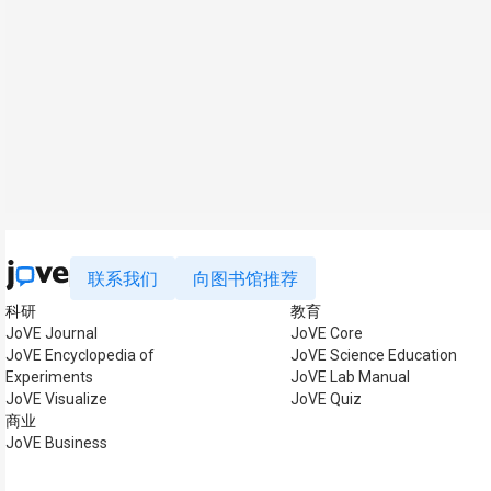
联系我们
向图书馆推荐
科研
教育
JoVE Journal
JoVE Core
JoVE Encyclopedia of
JoVE Science Education
Experiments
JoVE Lab Manual
JoVE Visualize
JoVE Quiz
商业
JoVE Business