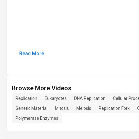
Read More
Browse More Videos
Replication
Eukaryotes
DNA Replication
Cellular Proc
Genetic Material
Mitosis
Meiosis
Replication Fork
Polymerase Enzymes