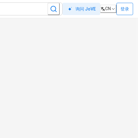
CN
登录
询问 JoVE