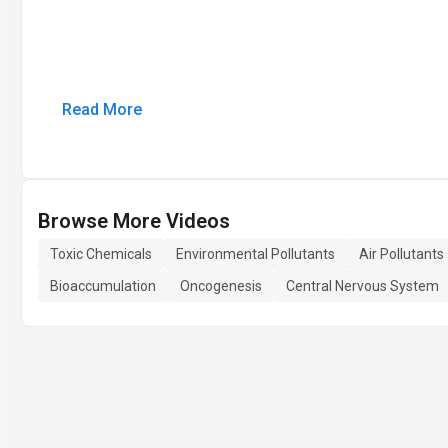
Read More
Browse More Videos
Toxic Chemicals
Environmental Pollutants
Air Pollutants
Bioaccumulation
Oncogenesis
Central Nervous System