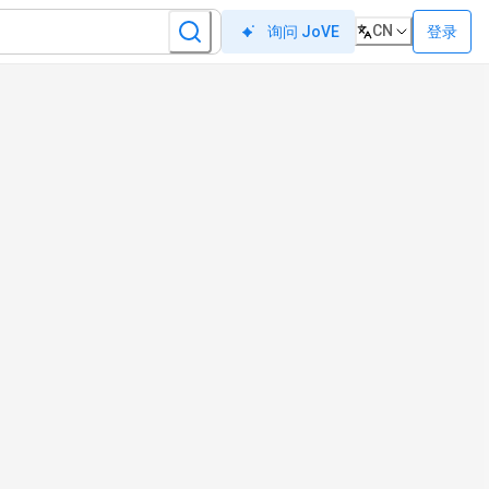
CN
登录
询问 JoVE