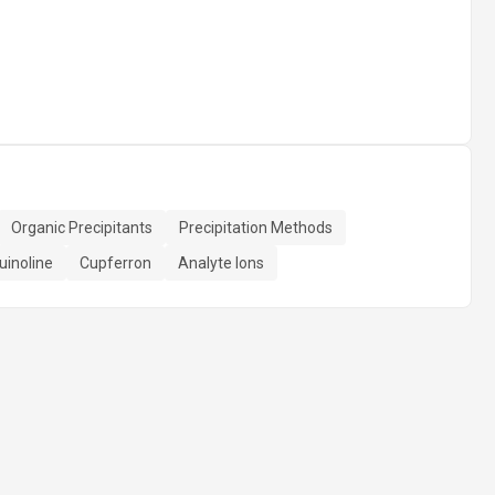
Organic Precipitants
Precipitation Methods
uinoline
Cupferron
Analyte Ions