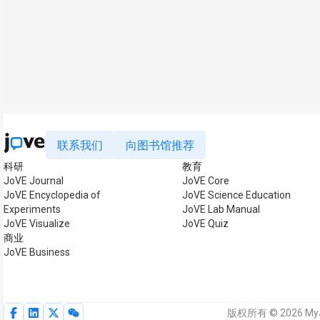
联系我们
向图书馆推荐
科研
教育
JoVE Journal
JoVE Core
JoVE Encyclopedia of
JoVE Science Education
Experiments
JoVE Lab Manual
JoVE Visualize
JoVE Quiz
商业
JoVE Business
版权所有 © 2026 My