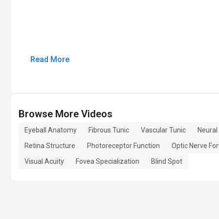
Read More
Browse More Videos
Eyeball Anatomy
Fibrous Tunic
Vascular Tunic
Neural
Retina Structure
Photoreceptor Function
Optic Nerve Fo
Visual Acuity
Fovea Specialization
Blind Spot