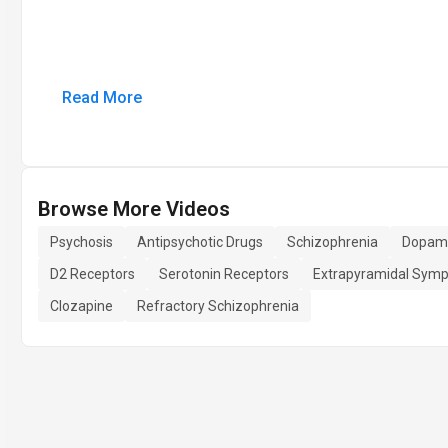
Read More
Browse More Videos
Psychosis
Antipsychotic Drugs
Schizophrenia
Dopami
D2 Receptors
Serotonin Receptors
Extrapyramidal Sym
Clozapine
Refractory Schizophrenia