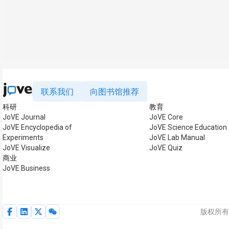
联系我们
向图书馆推荐
科研
教育
JoVE Journal
JoVE Core
JoVE Encyclopedia of
JoVE Science Education
Experiments
JoVE Lab Manual
JoVE Visualize
JoVE Quiz
商业
JoVE Business
版权所有 ©