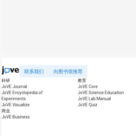
联系我们
向图书馆推荐
科研
教育
JoVE Journal
JoVE Core
JoVE Encyclopedia of
JoVE Science Education
Experiments
JoVE Lab Manual
JoVE Visualize
JoVE Quiz
商业
JoVE Business