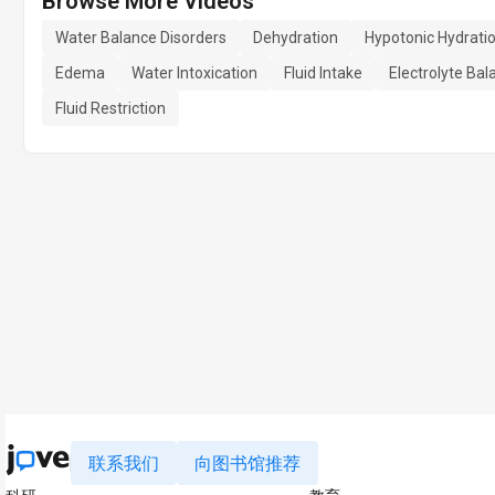
Browse More Videos
Water Balance Disorders
Dehydration
Hypotonic Hydrati
Edema
Water Intoxication
Fluid Intake
Electrolyte Bal
Fluid Restriction
联系我们
向图书馆推荐