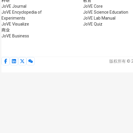
科研
教育
JoVE Journal
JoVE Core
JoVE Encyclopedia of
JoVE Science Education
Experiments
JoVE Lab Manual
JoVE Visualize
JoVE Quiz
商业
JoVE Business
版权所有 © 2