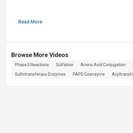
Read More
Browse More Videos
Phase II Reactions
Sulfation
Amino Acid Conjugation
Sulfotransferase Enzymes
PAPS Coenzyme
Acyltransf