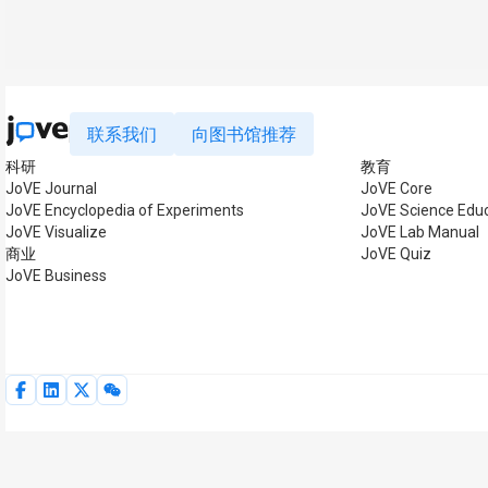
联系我们
向图书馆推荐
科研
教育
JoVE Journal
JoVE Core
JoVE Encyclopedia of Experiments
JoVE Science Educ
JoVE Visualize
JoVE Lab Manual
商业
JoVE Quiz
JoVE Business