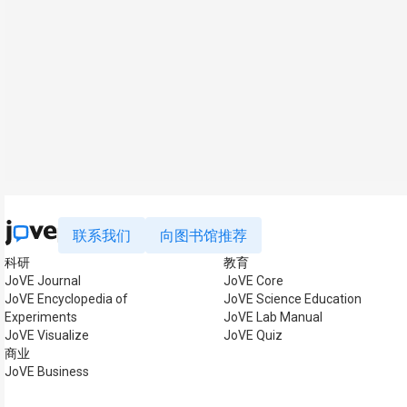
联系我们
向图书馆推荐
科研
教育
JoVE Journal
JoVE Core
JoVE Encyclopedia of
JoVE Science Education
Experiments
JoVE Lab Manual
JoVE Visualize
JoVE Quiz
商业
JoVE Business