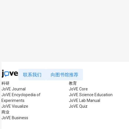
联系我们
向图书馆推荐
科研
教育
JoVE Journal
JoVE Core
JoVE Encyclopedia of
JoVE Science Education
Experiments
JoVE Lab Manual
JoVE Visualize
JoVE Quiz
商业
JoVE Business