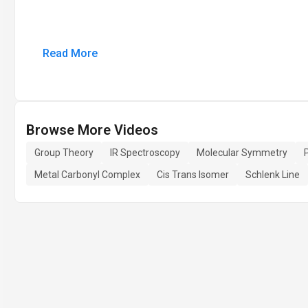
Read More
Browse More Videos
Group Theory
IR Spectroscopy
Molecular Symmetry
Metal Carbonyl Complex
Cis Trans Isomer
Schlenk Line