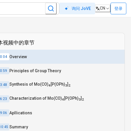
CN
登录
询问 JoVE
本视频中的章节
Overview
0:04
Principles of Group Theory
0:59
Synthesis of Mo(CO)
[P(OPh)
]
3:48
4
3
2
Characterization of Mo(CO)
[P(OPh)
]
6:23
4
3
2
Apllications
9:06
Summary
10:45