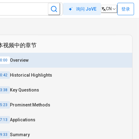
CN
登录
询问 JoVE
本视频中的章节
Overview
0:00
Historical Highlights
0:42
Key Questions
3:38
Prominent Methods
5:23
Applications
7:13
Summary
9:33