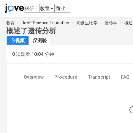
科研
教育
商业
教育
JoVE Science Education
高级生物学
遗传学
概述
概述了遗传分析
视频
测验
·
0
次观看
10:04
分钟
Overview
Procedure
Transcript
FAQ
Lo