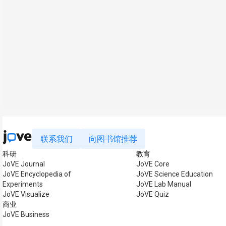
联系我们
向图书馆推荐
科研
教育
JoVE Journal
JoVE Core
JoVE Encyclopedia of
JoVE Science Education
Experiments
JoVE Lab Manual
JoVE Visualize
JoVE Quiz
商业
JoVE Business