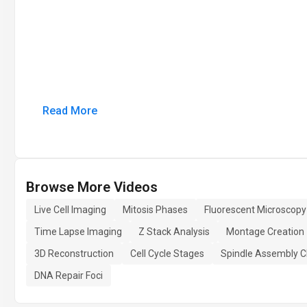
Read More
Browse More Videos
Live Cell Imaging
Mitosis Phases
Fluorescent Microscopy
Time Lapse Imaging
Z Stack Analysis
Montage Creation
3D Reconstruction
Cell Cycle Stages
Spindle Assembly C
DNA Repair Foci