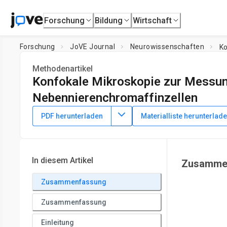
Forschung
Bildung
Wirtschaft
Forschung
JoVE Journal
Neurowissenschaften
Ko
Methodenartikel
Konfokale Mikroskopie zur Messun
Nebennierenchromaffinzellen
DOI:
10.3791/63569
⸱
16. März 2022
PDF herunterladen
Materialliste herunterlad
*
1
*
1
1
,
,
,
Sue Han
Xin Wang
Nicholas Cordero
Ling-Gang W
1
National Institute of Neurological Disorders and Stroke
*
These authors contributed equally
In diesem Artikel
Zusamme
Zusammenfassung
Zusammenfassung
Einleitung