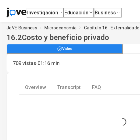
Investigación
Educación
Business
JoVE Business
Microeconomía
Capítulo 16 : Externalidade
16.2
Costo y beneficio privado
Video
·
709
vistas
01:16
min
Overview
Transcript
FAQ
Loading...