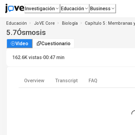
Investigación
Educación
Business
Educación
JoVE Core
Biología
Capítulo 5 : Membranas y
5.7
Ósmosis
Video
Cuestionario
·
162.6K
vistas
00:47
min
Overview
Transcript
FAQ
Loadin