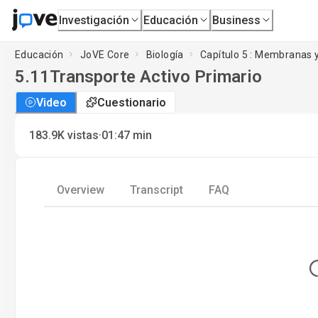
Investigación
Educación
Business
Educación
JoVE Core
Biología
Capítulo 5 : Membranas y
5.11
Transporte Activo Primario
Video
Cuestionario
·
183.9K
vistas
01:47
min
Overview
Transcript
FAQ
Lo