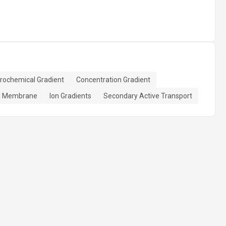
trochemical Gradient
Concentration Gradient
ll Membrane
Ion Gradients
Secondary Active Transport