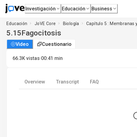
Investigación
Educación
Business
Educación
JoVE Core
Biología
Capítulo 5 : Membranas y
5.15
Fagocitosis
Video
Cuestionario
·
66.3K
vistas
00:41
min
Overview
Transcript
FAQ
L