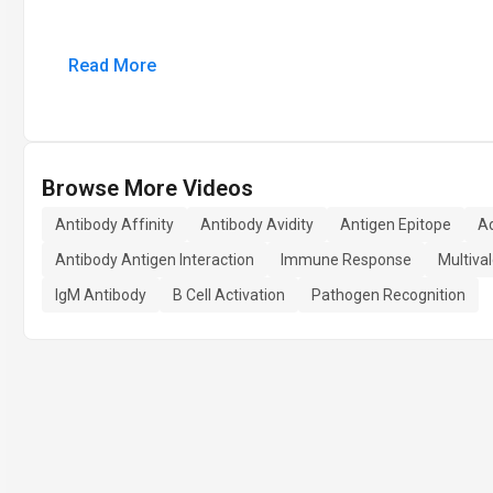
Read More
Browse More Videos
Antibody Affinity
Antibody Avidity
Antigen Epitope
A
Antibody Antigen Interaction
Immune Response
Multiva
IgM Antibody
B Cell Activation
Pathogen Recognition