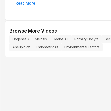
Read More
Browse More Videos
Oogenesis
Meiosis I
Meiosis II
Primary Oocyte
Sec
Aneuploidy
Endometriosis
Environmental Factors