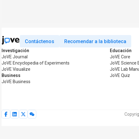
Contáctenos
Recomendar a la biblioteca
Investigación
Educación
JoVE Journal
JoVE Core
JoVE Encyclopedia of Experiments
JoVE Science 
JoVE Visualize
JoVE Lab Man
Business
JoVE Quiz
JoVE Business
Copyri