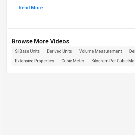
Read More
Browse More Videos
SI Base Units
Derived Units
Volume Measurement
Den
Extensive Properties
Cubic Meter
Kilogram Per Cubic Me