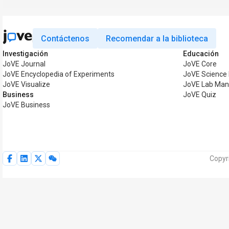
Contáctenos
Recomendar a la biblioteca
Investigación
Educación
JoVE Journal
JoVE Core
JoVE Encyclopedia of Experiments
JoVE Science 
JoVE Visualize
JoVE Lab Man
Business
JoVE Quiz
JoVE Business
Copyr