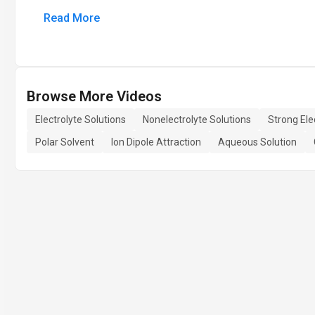
Read More
Browse More Videos
Electrolyte Solutions
Nonelectrolyte Solutions
Strong Ele
Polar Solvent
Ion Dipole Attraction
Aqueous Solution