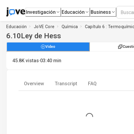
Investigación
Educación
Business
Educación
JoVE Core
Química
Capítulo 6 : Termoquími
6.10
Ley de Hess
Video
Cuesti
·
45.8K
vistas
03:40
min
Overview
Transcript
FAQ
Loading...