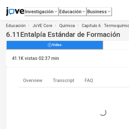
Investigación
Educación
Business
Educación
JoVE Core
Química
Capítulo 6 : Termoquími
6.11
Entalpía Estándar de Formación
Video
·
41.1K
vistas
02:37
min
Overview
Transcript
FAQ
Loading...