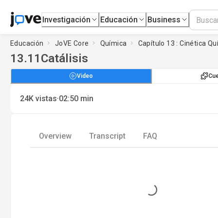
Investigación
Educación
Business
Educación
JoVE Core
Química
Capítulo 13 : Cinética Q
13.11
Catálisis
Video
Cue
·
24K
vistas
02:50
min
Overview
Transcript
FAQ
Loading...