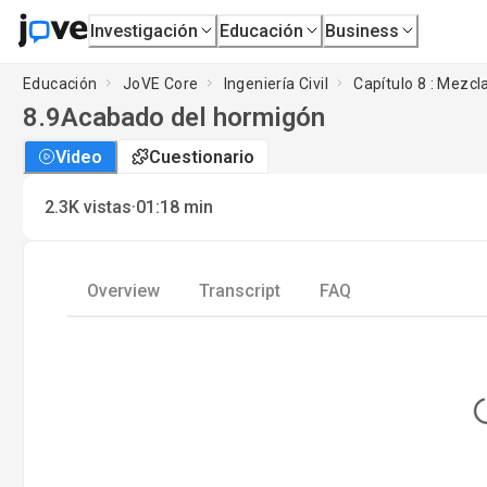
Investigación
Educación
Business
Educación
JoVE Core
Ingeniería Civil
Capítulo 8 : Mezcl
8.9
Acabado del hormigón
Video
Cuestionario
·
2.3K
vistas
01:18
min
Overview
Transcript
FAQ
L