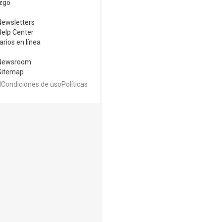
zgo
ewsletters
elp Center
rios en línea
Newsroom
Sitemap
d
Condiciones de uso
Políticas