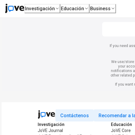
Investigación
Educación
Business
If you need ass
We use/store 
your acco
notifications 
other related 
If you want
Contáctenos
Recomendar a la
Investigación
Educación
JoVE Journal
JoVE Core