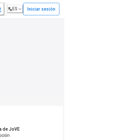
ES
Iniciar sesión
a de JoVE
pción