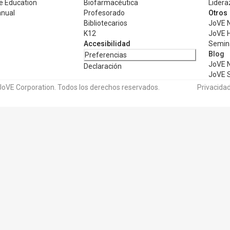
e Education
Biofarmacéutica
Lidera
nual
Profesorado
Otros
Bibliotecarios
JoVE N
K12
JoVE H
Accesibilidad
Semina
Blog
Preferencias
JoVE 
Declaración
JoVE 
oVE Corporation. Todos los derechos reservados.
Privacida