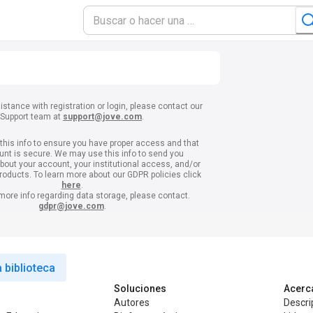
istance with registration or login, please contact our
Support team at
support@jove.com
.
this info to ensure you have proper access and that
unt is secure. We may use this info to send you
about your account, your institutional access, and/or
products. To learn more about our GDPR policies click
here
.
 more info regarding data storage, please contact.
gdpr@jove.com
.
 biblioteca
Soluciones
Acerc
Autores
Descri