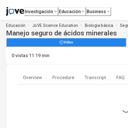
Investigación
Educación
Business
Educación
JoVE Science Education
Biología básica
Segu
Manejo seguro de ácidos minerales
Video
·
0
vistas
11:19
min
Overview
Procedure
Transcript
FAQ
Loading..