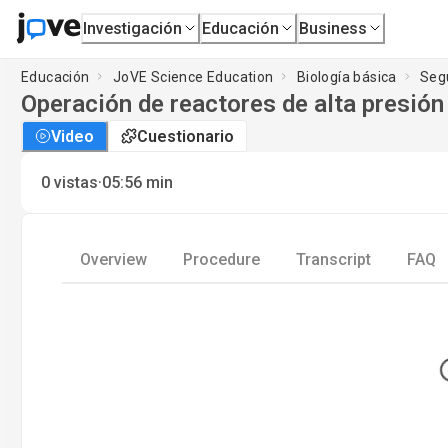
Investigación
Educación
Business
Educación
JoVE Science Education
Biología básica
Segu
Operación de reactores de alta presión
Video
Cuestionario
·
0
vistas
05:56
min
Overview
Procedure
Transcript
FAQ
Lo