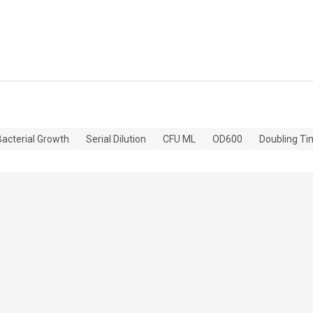
Bacterial Growth
Serial Dilution
CFU ML
OD600
Doubling Ti