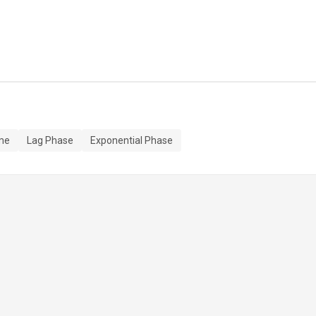
me
Lag Phase
Exponential Phase