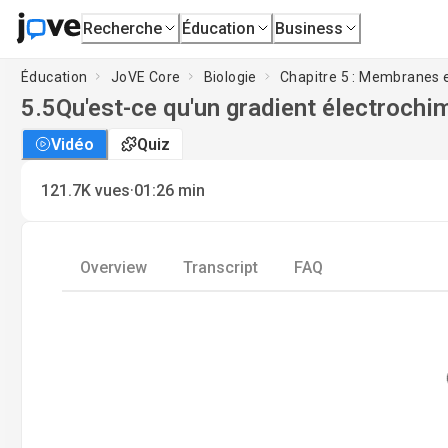
Recherche
Éducation
Business
Éducation
JoVE Core
Biologie
Chapitre 5 : Membranes et
5.5
Qu'est-ce qu'un gradient électrochi
Vidéo
Quiz
·
121.7K
vues
01:26
min
Overview
Transcript
FAQ