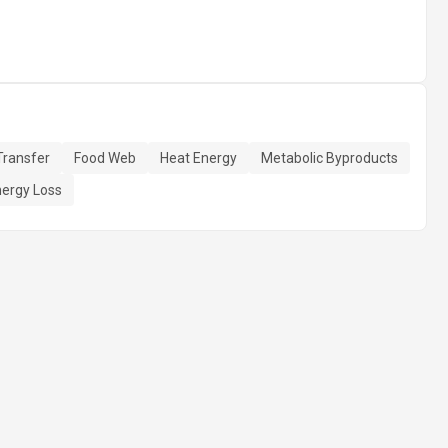
Transfer
Food Web
Heat Energy
Metabolic Byproducts
ergy Loss