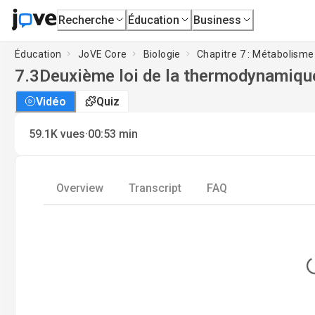
Recherche
Éducation
Business
Éducation
JoVE Core
Biologie
Chapitre 7 : Métabolisme
7.3
Deuxième loi de la thermodynamiqu
Vidéo
Quiz
·
59.1K
vues
00:53
min
Overview
Transcript
FAQ
L