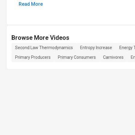
Read More
Browse More Videos
Second Law Thermodynamics
Entropy Increase
Energy 
Primary Producers
Primary Consumers
Carnivores
En