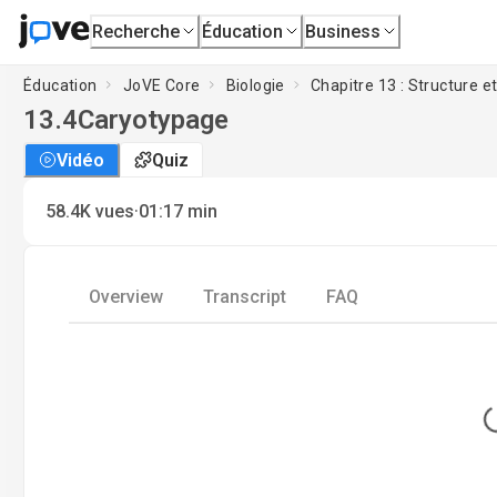
Recherche
Éducation
Business
Éducation
JoVE Core
Biologie
Chapitre 13 : Structure e
13.4
Caryotypage
Vidéo
Quiz
·
58.4K
vues
01:17
min
Overview
Transcript
FAQ
L