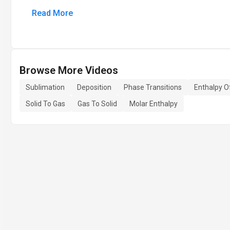
Read More
Browse More Videos
Sublimation
Deposition
Phase Transitions
Enthalpy O
Solid To Gas
Gas To Solid
Molar Enthalpy