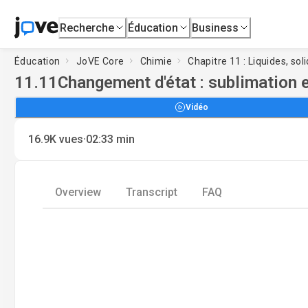
Recherche
Éducation
Business
Éducation
JoVE Core
Chimie
Chapitre 11 : Liquides, sol
11.11
Changement d'état : sublimation 
Vidéo
·
16.9K
vues
02:33
min
Overview
Transcript
FAQ