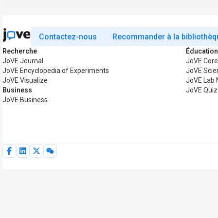
Contactez-nous
Recommander à la bibliothèq
Recherche
Éducatio
JoVE Journal
JoVE Cor
JoVE Encyclopedia of Experiments
JoVE Scie
JoVE Visualize
JoVE Lab 
Business
JoVE Quiz
JoVE Business